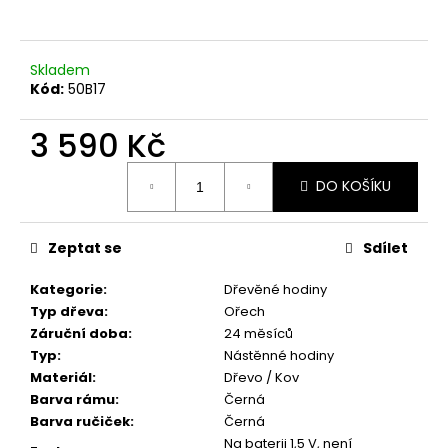
a
j
Skladem
í
Kód:
50B17
t
?
3 590 Kč
Měrná
DO KOŠÍKU
cena:
HLEDAT
Zeptat se
Sdílet
Kategorie
:
Dřevěné hodiny
Typ dřeva
:
Ořech
D
Záruční doba
:
24 měsíců
o
Typ
:
Nástěnné hodiny
p
Materiál
:
Dřevo / Kov
o
Barva rámu
:
Černá
r
Barva ručiček
:
Černá
u
Na baterii 1,5 V, není