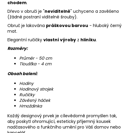
chodem
.
Dřevo v obruči je "
neviditelně
" uchyceno a zavěšeno
(žádné postraní viditelné šrouby).
Obruč je lakována
práškovou barvou
- hluboký černý
mat.
Elegantní ručičky
vlastní výroby
z
hliníku
.
Rozměry:
Průměr - 50 cm
Tloušťka - 4 cm
Obsah balení:
Hodiny
Hodinový strojek
Ručičky
Závěsný háček
Hmoždinka
Každý designový prvek je cílevědomě promyšlen tak,
aby poskytl ohromující, esteticky příjemný kousek
nadčasového a funkčního umění pro Váš domov nebo
kancelář.