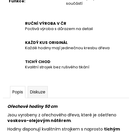
č
Funkce
:
součástí
u
j
e
RUČNÍ VÝROBA V ČR
m
Poctivá výroba s důrazem na detail
e
KAŽDÝ KUS ORIGINÁL
Každé hodiny mají jedinečnou kresbu dřeva
TICHÝ CHOD
Kvalitní strojek bez rušivého tikání
Popis
Diskuze
Ořechové hodiny 50 cm
Jsou vyrobeny z ořechového
dřeva, které je ošetřeno
voskovo-olejovým nátěrem
.
Hodiny disponují kvalitním strojkem s naprosto
tichým