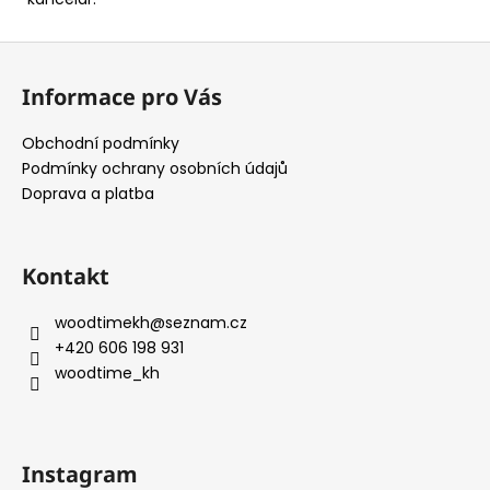
Z
á
Informace pro Vás
p
a
Obchodní podmínky
t
Podmínky ochrany osobních údajů
í
Doprava a platba
Kontakt
woodtimekh
@
seznam.cz
+420 606 198 931
woodtime_kh
Instagram