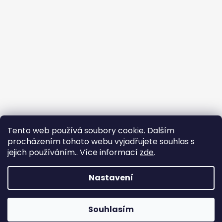
Tento web používá soubory cookie. Dalším
procházením tohoto webu vyjadřujete souhlas s
jejich používáním.. Více informací
zde
.
Sledovat na Instagramu
Nastavení
Vytvořil Shoptet
Souhlasím
Copyright 2026
Woodtime
. Všechna práva vyhrazena.