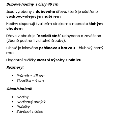
Dubové hodiny s čísly 45 cm
Jsou vyrobeny z
dubového
dřeva, které je ošetřeno
voskovo-olejovým nátěrem
.
Hodiny disponují kvalitním strojkem s naprosto
tichým
chodem
.
Dřevo v obruči je "
neviditelně
" uchyceno a zavěšeno
(žádné postraní viditelné šrouby).
Obruč je lakována
práškovou barvou
- hluboký černý
mat.
Elegantní ručičky
vlastní výroby
z
hliníku
.
Rozměry:
Průměr - 45 cm
Tloušťka - 4 cm
Obsah balení:
Hodiny
Hodinový strojek
Ručičky
Závěsný háček