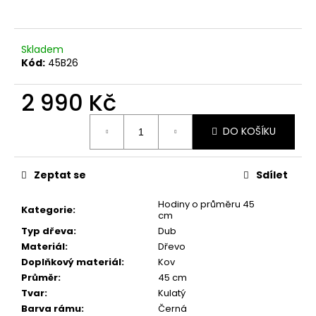
a
j
Skladem
í
Kód:
45B26
t
?
2 990 Kč
Měrná
DO KOŠÍKU
cena:
HLEDAT
Zeptat se
Sdílet
Hodiny o průměru 45
Kategorie
:
cm
D
Typ dřeva
:
Dub
o
Materiál
:
Dřevo
p
Doplňkový materiál
:
Kov
o
Průměr
:
45 cm
r
Tvar
:
Kulatý
u
Barva rámu
:
Černá