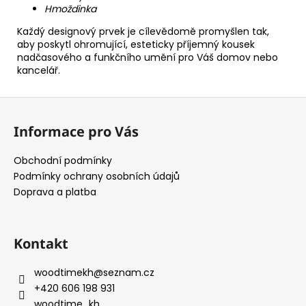
Hmoždinka
Každý designový prvek je cílevědomě promyšlen tak,
aby poskytl ohromující, esteticky příjemný kousek
nadčasového a funkčního umění pro Váš domov nebo
kancelář.
Z
á
Informace pro Vás
p
a
Obchodní podmínky
t
Podmínky ochrany osobních údajů
í
Doprava a platba
Kontakt
woodtimekh
@
seznam.cz
+420 606 198 931
woodtime_kh