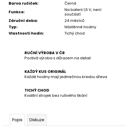
č
Barva ručiček
:
Černá
u
Na baterii 1,5 V, není
Funkce
:
j
součástí
e
Záruční doba
:
24 měsíců
m
Typ
:
Nástěnné hodiny
e
Vlastnosti hodin
:
Tichý chod
RUČNÍ VÝROBA V ČR
Poctivá výroba s důrazem na detail
KAŽDÝ KUS ORIGINÁL
Každé hodiny mají jedinečnou kresbu dřeva
TICHÝ CHOD
Kvalitní strojek bez rušivého tikání
Popis
Diskuze