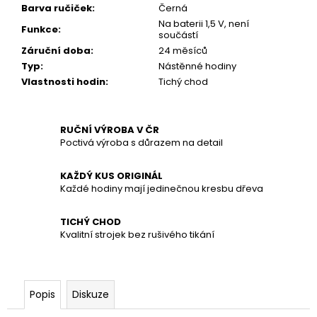
č
Barva ručiček
:
Černá
u
Na baterii 1,5 V, není
Funkce
:
j
součástí
e
Záruční doba
:
24 měsíců
m
Typ
:
Nástěnné hodiny
e
Vlastnosti hodin
:
Tichý chod
RUČNÍ VÝROBA V ČR
Poctivá výroba s důrazem na detail
KAŽDÝ KUS ORIGINÁL
Každé hodiny mají jedinečnou kresbu dřeva
TICHÝ CHOD
Kvalitní strojek bez rušivého tikání
Popis
Diskuze