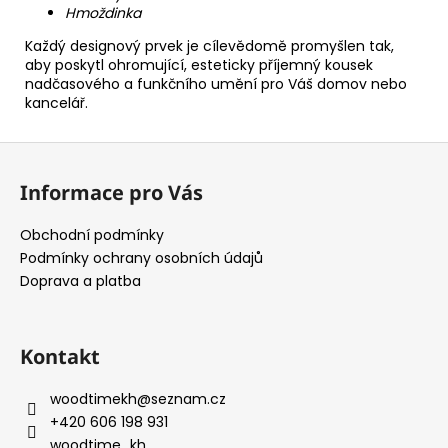
Hmoždinka
Každý designový prvek je cílevědomě promyšlen tak,
aby poskytl ohromující, esteticky příjemný kousek
nadčasového a funkčního umění pro Váš domov nebo
kancelář.
Z
á
Informace pro Vás
p
a
Obchodní podmínky
t
Podmínky ochrany osobních údajů
í
Doprava a platba
Kontakt
woodtimekh
@
seznam.cz
+420 606 198 931
woodtime_kh