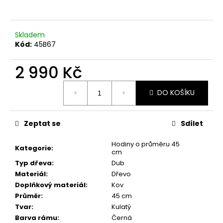
a
j
Skladem
í
Kód:
45B67
t
?
2 990 Kč
Měrná
DO KOŠÍKU
cena:
HLEDAT
Zeptat se
Sdílet
Hodiny o průměru 45
Kategorie
:
cm
D
Typ dřeva
:
Dub
o
Materiál
:
Dřevo
p
Doplňkový materiál
:
Kov
o
Průměr
:
45 cm
r
Tvar
:
Kulatý
u
Barva rámu
:
Černá