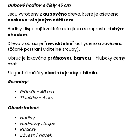
Dubové hodiny s čísly 45 cm
Jsou vyrobeny z
dubového
dřeva, které je ošetřeno
voskovo-olejovým nátěrem
.
Hodiny disponují kvalitním strojkem s naprosto
tichým
chodem
.
Dřevo v obruči je "
neviditelně
" uchyceno a zavěšeno
(žádné postraní viditelné šrouby).
Obruč je lakována
práškovou barvou
- hluboký černý
mat.
Elegantní ručičky
vlastní výroby
z
hliníku
.
Rozměry:
Průměr - 45 cm
Tloušťka - 4 cm
Obsah balení:
Hodiny
Hodinový strojek
Ručičky
Závěsný háček