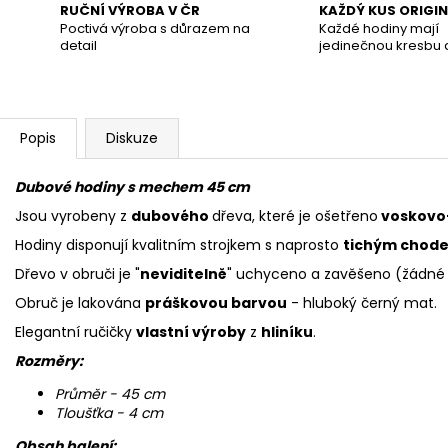
RUČNÍ VÝROBA V ČR
KAŽDÝ KUS ORIGI
Poctivá výroba s důrazem na
Každé hodiny mají
detail
jedinečnou kresbu 
Popis
Diskuze
Dubové hodiny s mechem 45 cm
Jsou vyrobeny z
dubového
dřeva, které je ošetřeno
voskovo
Hodiny disponují kvalitním strojkem s naprosto
tichým chod
Dřevo v obruči je "
neviditelně
" uchyceno a zavěšeno (žádné p
Obruč je lakována
práškovou barvou
- hluboký černý mat.
Elegantní ručičky
vlastní výroby
z
hliníku
.
Rozměry:
Průměr - 45 cm
Tloušťka - 4 cm
Obsah balení: