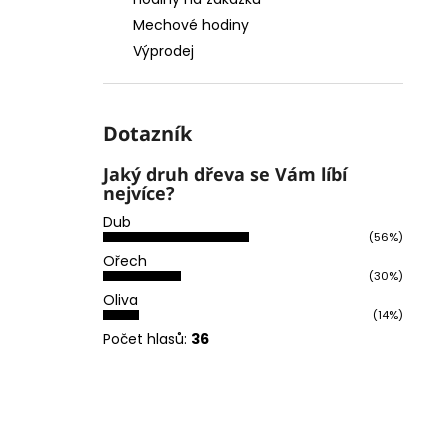
l
Mechové hodiny
Výprodej
Dotazník
Jaký druh dřeva se Vám líbí
nejvíce?
Dub
(56%)
Ořech
(30%)
Oliva
(14%)
Počet hlasů:
36