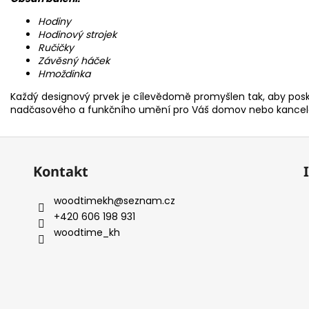
Hodiny
Hodinový strojek
Ručičky
Závěsný háček
Hmoždinka
Každý designový prvek je cílevědomě promyšlen tak, aby posky
nadčasového a funkčního umění pro Váš domov nebo kancel
Kontakt
woodtimekh
@
seznam.cz
+420 606 198 931
woodtime_kh