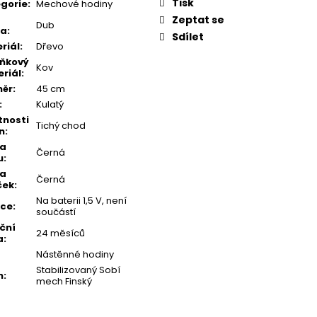
Tisk
gorie
:
Mechové hodiny
Zeptat se
Dub
va
:
Sdílet
riál
:
Dřevo
ňkový
Kov
riál
:
měr
:
45 cm
:
Kulatý
tnosti
Tichý chod
n
:
va
Černá
u
:
va
Černá
ček
:
Na baterii 1,5 V, není
kce
:
součástí
ční
24 měsíců
a
:
Nástěnné hodiny
Stabilizovaný Sobí
h
:
mech Finský