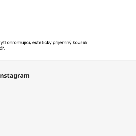
tl ohromující, esteticky příjemný kousek
ář.
Instagram