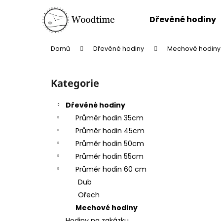
K
Přejít
na
o
Dřevěné hodiny
obsah
Zpět
Zpět
š
do
do
í
Domů
Dřevěné hodiny
Mechové hodiny
k
obchodu
obchodu
P
o
Kategorie
Přeskočit
s
kategorie
t
Dřevěné hodiny
r
Průměr hodin 35cm
a
Průměr hodin 45cm
n
Průměr hodin 50cm
n
Průměr hodin 55cm
í
Průměr hodin 60 cm
p
Dub
a
Ořech
n
Mechové hodiny
e
Hodiny na zakázku