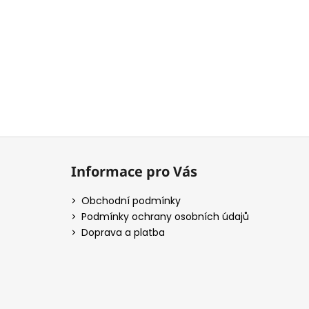
Z
á
Informace pro Vás
p
a
Obchodní podmínky
t
Podmínky ochrany osobních údajů
í
Doprava a platba