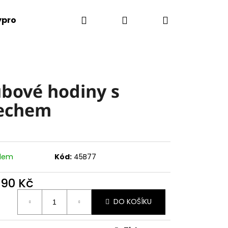
Hledat
Přihlášení
Nákupní
ýprodej
Kontaktujte nás
košík
bové hodiny s
echem
adem
Kód:
45B77
890 Kč
ná
DO KOŠÍKU
: