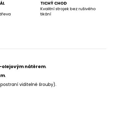
NÁL
TICHÝ CHOD
Kvalitní strojek bez rušivého
dřeva
tikání
-olejovým nátěrem
.
em
.
ostraní viditelné šrouby).