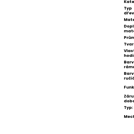
Kate
Typ
dře
Mate
Dopl
mate
Prů
Tvar
Vlas
hodi
Bar
rám
Bar
ruči
Fun
Záru
dob
Typ
:
Mec