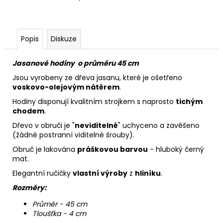
Popis
Diskuze
Jasanové hodiny o průměru 45 cm
Jsou vyrobeny ze dřeva jasanu, které je ošetřeno
voskovo-olejovým nátěrem
.
Hodiny disponují kvalitním strojkem s naprosto
tichým
chodem
.
Dřevo v obruči je "
neviditelně
" uchyceno a zavěšeno
(žádné postranní viditelné šrouby).
Obruč je lakována
práškovou barvou
- hluboký černý
mat.
Elegantní ručičky
vlastní výroby
z
hliníku
.
Rozměry:
Průměr - 45 cm
Tloušťka - 4 cm