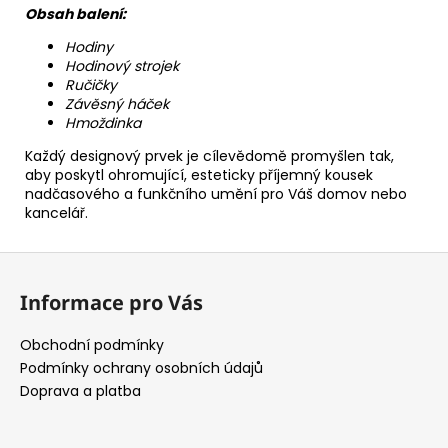
Obsah balení:
Hodiny
Hodinový strojek
Ručičky
Závěsný háček
Hmoždinka
Každý designový prvek je cílevědomě promyšlen tak,
aby poskytl ohromující, esteticky příjemný kousek
nadčasového a funkčního umění pro Váš domov nebo
kancelář.
Z
á
Informace pro Vás
p
a
Obchodní podmínky
t
Podmínky ochrany osobních údajů
í
Doprava a platba