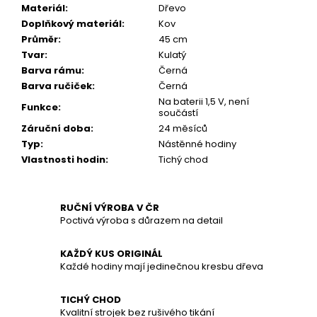
č
Materiál
:
Dřevo
u
Doplňkový materiál
:
Kov
j
Průměr
:
45 cm
e
Tvar
:
Kulatý
m
Barva rámu
:
Černá
e
Barva ručiček
:
Černá
Na baterii 1,5 V, není
Funkce
:
součástí
Záruční doba
:
24 měsíců
Typ
:
Nástěnné hodiny
Vlastnosti hodin
:
Tichý chod
RUČNÍ VÝROBA V ČR
Poctivá výroba s důrazem na detail
KAŽDÝ KUS ORIGINÁL
Každé hodiny mají jedinečnou kresbu dřeva
TICHÝ CHOD
Kvalitní strojek bez rušivého tikání