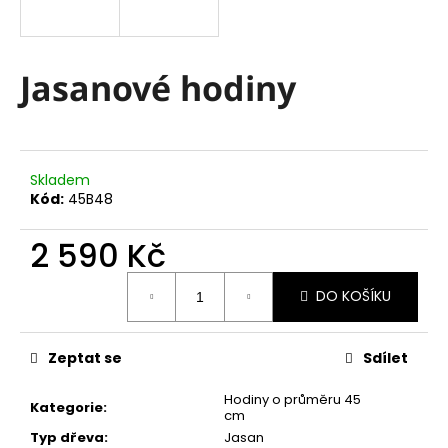
a
j
í
Jasanové hodiny
t
?
Skladem
Kód:
45B48
HLEDAT
2 590 Kč
Měrná
DO KOŠÍKU
cena:
D
o
Zeptat se
Sdílet
p
o
Hodiny o průměru 45
r
Kategorie
:
cm
u
Typ dřeva
:
Jasan