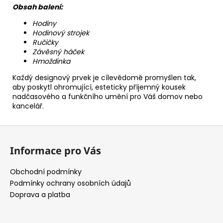
Obsah balení:
Hodiny
Hodinový strojek
Ručičky
Závěsný háček
Hmoždinka
Každý designový prvek je cílevědomě promyšlen tak,
aby poskytl ohromující, esteticky příjemný kousek
nadčasového a funkčního umění pro Váš domov nebo
kancelář.
Z
á
Informace pro Vás
p
a
Obchodní podmínky
t
Podmínky ochrany osobních údajů
í
Doprava a platba