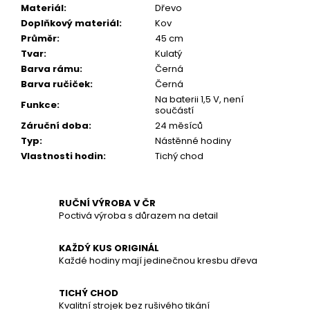
č
Materiál
:
Dřevo
u
Doplňkový materiál
:
Kov
j
Průměr
:
45 cm
e
Tvar
:
Kulatý
m
Barva rámu
:
Černá
e
Barva ručiček
:
Černá
Na baterii 1,5 V, není
Funkce
:
součástí
Záruční doba
:
24 měsíců
Typ
:
Nástěnné hodiny
Vlastnosti hodin
:
Tichý chod
RUČNÍ VÝROBA V ČR
Poctivá výroba s důrazem na detail
KAŽDÝ KUS ORIGINÁL
Každé hodiny mají jedinečnou kresbu dřeva
TICHÝ CHOD
Kvalitní strojek bez rušivého tikání