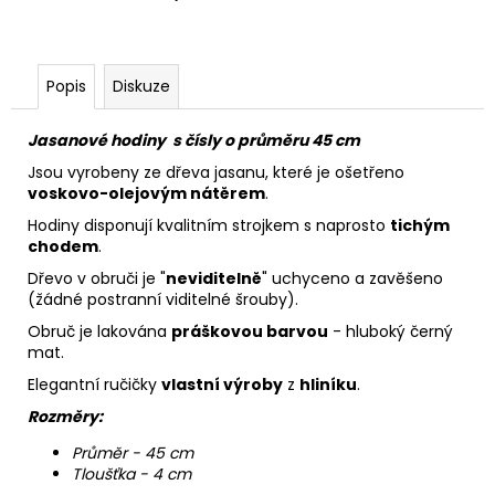
Popis
Diskuze
Jasanové hodiny s čísly o průměru 45 cm
Jsou vyrobeny ze dřeva jasanu, které je ošetřeno
voskovo-olejovým nátěrem
.
Hodiny disponují kvalitním strojkem s naprosto
tichým
chodem
.
Dřevo v obruči je "
neviditelně
" uchyceno a zavěšeno
(žádné postranní viditelné šrouby).
Obruč je lakována
práškovou barvou
- hluboký černý
mat.
Elegantní ručičky
vlastní výroby
z
hliníku
.
Rozměry:
Průměr - 45 cm
Tloušťka - 4 cm