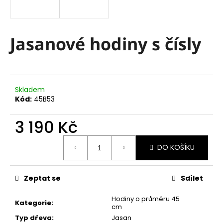
a
j
í
Jasanové hodiny s čísly
t
?
Skladem
Kód:
45B53
HLEDAT
3 190 Kč
Měrná
DO KOŠÍKU
cena:
D
o
Zeptat se
Sdílet
p
o
Hodiny o průměru 45
r
Kategorie
:
cm
u
Typ dřeva
:
Jasan