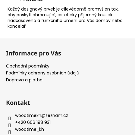
Každý designový prvek je cílevědomě promyšlen tak,
aby poskytl ohromující, esteticky příjemný kousek
nadčasového a funkčního umění pro Váš domov nebo
kancelář.
Z
á
Informace pro Vás
p
a
Obchodní podmínky
t
Podmínky ochrany osobních údajů
í
Doprava a platba
Kontakt
woodtimekh
@
seznam.cz
+420 606 198 931
woodtime_kh