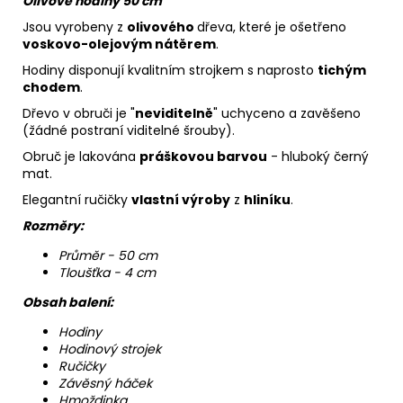
Olivové hodiny 50 cm
Jsou vyrobeny z
olivového
dřeva, které je ošetřeno
voskovo-olejovým nátěrem
.
Hodiny disponují kvalitním strojkem s naprosto
tichým
chodem
.
Dřevo v obruči je "
neviditelně
" uchyceno a zavěšeno
(žádné postraní viditelné šrouby).
Obruč je lakována
práškovou barvou
- hluboký černý
mat.
Elegantní ručičky
vlastní výroby
z
hliníku
.
Rozměry:
Průměr - 50 cm
Tloušťka - 4 cm
Obsah balení:
Hodiny
Hodinový strojek
Ručičky
Závěsný háček
Hmoždinka