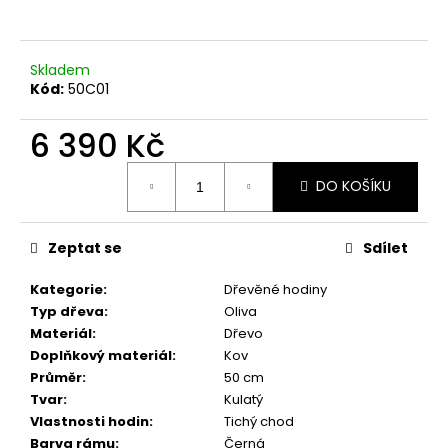
a
j
Skladem
í
Kód:
50C01
t
?
6 390 Kč
Měrná
DO KOŠÍKU
cena:
HLEDAT
Zeptat se
Sdílet
Kategorie
:
Dřevěné hodiny
Typ dřeva
:
Oliva
D
Materiál
:
Dřevo
o
Doplňkový materiál
:
Kov
p
Průměr
:
50 cm
o
Tvar
:
Kulatý
r
Vlastnosti hodin
:
Tichý chod
u
Barva rámu
:
Černá