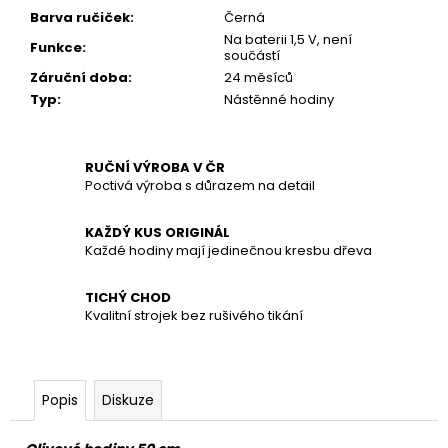
č
Barva ručiček
:
Černá
u
Na baterii 1,5 V, není
j
Funkce
:
součástí
e
Záruční doba
:
24 měsíců
m
Typ
:
Nástěnné hodiny
e
RUČNÍ VÝROBA V ČR
Poctivá výroba s důrazem na detail
KAŽDÝ KUS ORIGINÁL
Každé hodiny mají jedinečnou kresbu dřeva
TICHÝ CHOD
Kvalitní strojek bez rušivého tikání
Popis
Diskuze