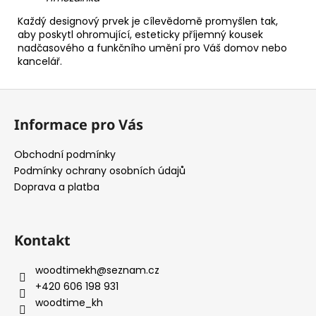
Každý designový prvek je cílevědomě promyšlen tak,
aby poskytl ohromující, esteticky příjemný kousek
nadčasového a funkčního umění pro Váš domov nebo
kancelář.
Z
á
Informace pro Vás
p
a
Obchodní podmínky
t
Podmínky ochrany osobních údajů
í
Doprava a platba
Kontakt
woodtimekh
@
seznam.cz
+420 606 198 931
woodtime_kh