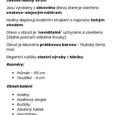
Olivové hodiny 55 cm
Jsou vyrobeny z
olivového
dřeva, které je ošetřeno
voskovo-olejovým nátěrem
.
Hodiny disponují kvalitním strojkem s naprosto
tichým
chodem
.
Dřevo v obruči je "
neviditelně
" uchyceno a zavěšeno
(žádné postraní viditelné šrouby).
Obruč je lakována
práškovou barvou
- hluboký černý
mat.
Elegantní ručičky
vlastní výroby
z
hliníku
.
Rozměry:
Průměr - 55 cm
Tloušťka - 4 cm
Obsah balení:
Hodiny
Hodinový strojek
Ručičky
Závěsný háček
Hmoždinka