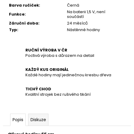
č
Barva ručiček
:
Černá
u
Na baterii 1,5 V, není
j
Funkce
:
součástí
e
Záruční doba
:
24 měsíců
m
Typ
:
Nástěnné hodiny
e
RUČNÍ VÝROBA V ČR
Poctivá výroba s důrazem na detail
KAŽDÝ KUS ORIGINÁL
Každé hodiny mají jedinečnou kresbu dřeva
TICHÝ CHOD
Kvalitní strojek bez rušivého tikání
Popis
Diskuze