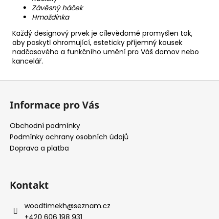
Závěsný háček
Hmoždinka
Každý designový prvek je cílevědomě promyšlen tak,
aby poskytl ohromující, esteticky příjemný kousek
nadčasového a funkčního umění pro Váš domov nebo
kancelář.
Z
á
Informace pro Vás
p
a
Obchodní podmínky
t
Podmínky ochrany osobních údajů
í
Doprava a platba
Kontakt
woodtimekh
@
seznam.cz
+420 606 198 931