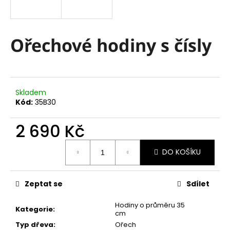
a
j
í
Ořechové hodiny s čísly
t
?
Skladem
Kód:
35B30
HLEDAT
2 690 Kč
Měrná
DO KOŠÍKU
cena:
D
o
Zeptat se
Sdílet
p
o
Hodiny o průměru 35
r
Kategorie
:
cm
u
Typ dřeva
:
Ořech