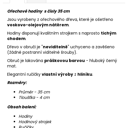
Ořechové hodiny s čísly 35 cm
Jsou vyrobeny z ořechového dřeva, které je ošetřeno
voskovo-olejovým nátěrem
.
Hodiny disponují kvalitním strojkem s naprosto
tichým
chodem
.
Dřevo v obruči je "
neviditelně
" uchyceno a zavěšeno
(žádné postranní viditelné šrouby).
Obruč je lakována
práškovou barvou
- hluboký černý
mat.
Elegantní ručičky
vlastní výroby
z
hliníku
.
Rozměry:
Průměr - 35 cm
Tloušťka - 4 cm
Obsah balení:
Hodiny
Hodinový strojek
Ručičky