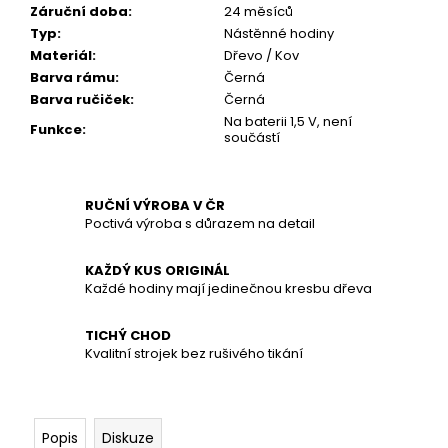
č
Záruční doba
:
24 měsíců
u
Typ
:
Nástěnné hodiny
j
Materiál
:
Dřevo / Kov
e
Barva rámu
:
Černá
m
Barva ručiček
:
Černá
e
Na baterii 1,5 V, není
Funkce
:
součástí
RUČNÍ VÝROBA V ČR
Poctivá výroba s důrazem na detail
KAŽDÝ KUS ORIGINÁL
Každé hodiny mají jedinečnou kresbu dřeva
TICHÝ CHOD
Kvalitní strojek bez rušivého tikání
Popis
Diskuze