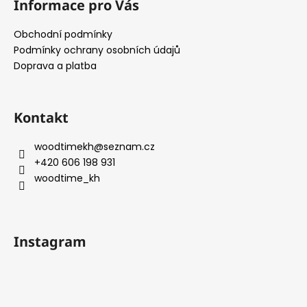
Informace pro Vás
i
p
s
a
Obchodní podmínky
u
t
Podmínky ochrany osobních údajů
í
Doprava a platba
Kontakt
woodtimekh
@
seznam.cz
+420 606 198 931
woodtime_kh
Instagram