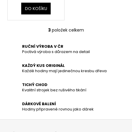
č
u
DO KOŠÍKU
j
e
m
3
položek celkem
O
e
v
l
RUČNÍ VÝROBA V ČR
á
Poctivá výroba s důrazem na detail
d
a
KAŽDÝ KUS ORIGINÁL
c
Každé hodiny mají jedinečnou kresbu dřeva
í
p
TICHÝ CHOD
Kvalitní strojek bez rušivého tikání
r
v
k
DÁRKOVÉ BALENÍ
Hodiny připravené rovnou jako dárek
y
v
Z
ý
á
p